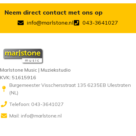
Neem direct contact met ons op
info@marlstone.nl
043-3641027
Marlstone Music | Muziekstudio
KVK: 51615916
Burgemeester Visschersstraat 135 6235EB Ulestraten
(NL)
Telefoon: 043-3641027
Mail:
info@marlstone.nl