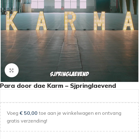
Klik om te vergroten
Para door dae Karm – Sjpringlaevend
Voeg
€
50,00
toe aan je winkelwagen en ontvang
gratis verzending!