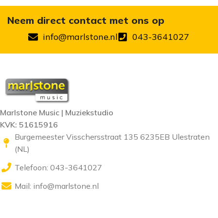
Neem direct contact met ons op
info@marlstone.nl
043-3641027
Marlstone Music | Muziekstudio
KVK: 51615916
Burgemeester Visschersstraat 135 6235EB Ulestraten
(NL)
Telefoon: 043-3641027
Mail:
info@marlstone.nl