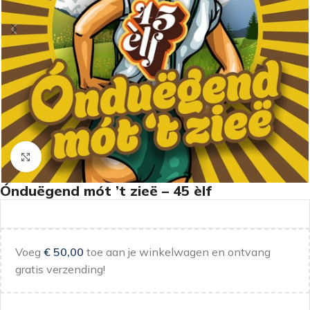
Klik om te vergroten
Ónduëgend mót ’t zieë – 45 èlf
Voeg
€
50,00
toe aan je winkelwagen en ontvang
gratis verzending!