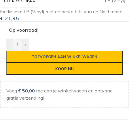
TYPE ARTIKEL
LP (Vinyl)
Exclusieve LP (Vinyl) met de beste hits van de Nachraove.
€
21,95
Op voorraad
-
+
TOEVOEGEN AAN WINKELWAGEN
KOOP NU
Voeg
€
50,00
toe aan je winkelwagen en ontvang
gratis verzending!