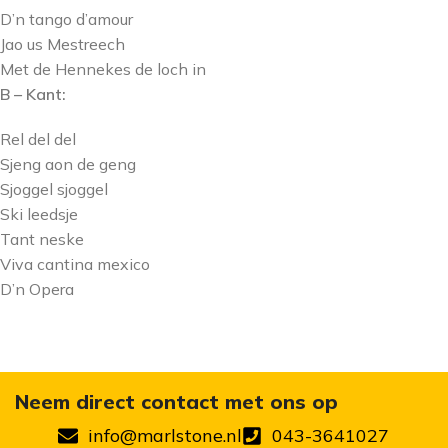
D’n tango d’amour
Jao us Mestreech
Met de Hennekes de loch in
B – Kant:
Rel del del
Sjeng aon de geng
Sjoggel sjoggel
Ski leedsje
Tant neske
Viva cantina mexico
D’n Opera
Neem direct contact met ons op
info@marlstone.nl
043-3641027