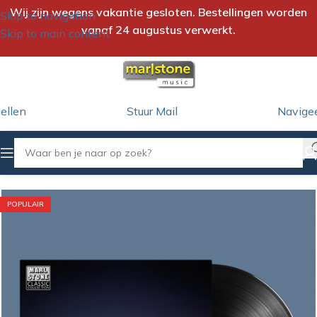
Wij zijn wegens vakantie gesloten. Bestellingen worden
Skip to navigation
vanaf 24 augustus verwerkt.
Skip to main content
ellen
Stuur Mail
Navige
Home
/
LP
POPULAIR