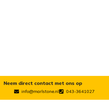
Neem direct contact met ons op
info@marlstone.nl
043-3641027