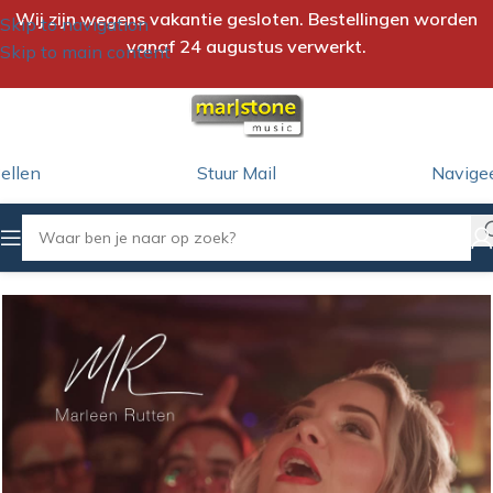
Wij zijn wegens vakantie gesloten. Bestellingen worden
Skip to navigation
vanaf 24 augustus verwerkt.
Skip to main content
ellen
Stuur Mail
Navige
Home
/
iTunes Download