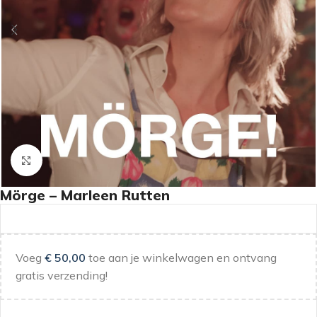
Klik om te vergroten
Mörge – Marleen Rutten
Voeg
€
50,00
toe aan je winkelwagen en ontvang
gratis verzending!