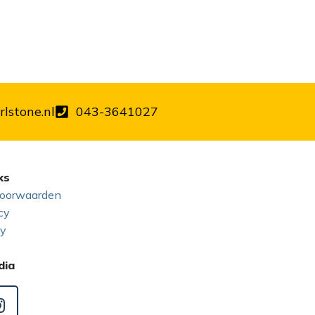
lstone.nl
043-3641027
ks
oorwaarden
cy
cy
dia