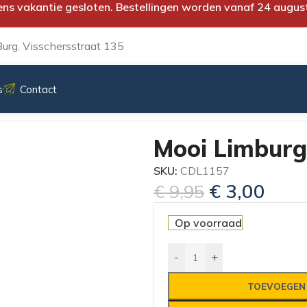
ens vakantie gesloten. Bestellingen worden vanaf 24 augus
urg. Visschersstraat 135
s
Contact
Mooi Limburg
SKU:
CDL1157
€
3,00
€
9,95
Op voorraad
-
+
TOEVOEGEN