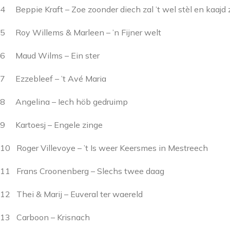
4 Beppie Kraft – Zoe zoonder diech zal ’t wel stèl en kaajd 
5 Roy Willems & Marleen – ’n Fijner welt
6 Maud Wilms – Ein ster
7 Ezzebleef – ’t Avé Maria
8 Angelina – Iech höb gedruimp
9 Kartoesj – Engele zinge
10 Roger Villevoye – ’t Is weer Keersmes in Mestreech
11 Frans Croonenberg – Slechs twee daag
12 Thei & Marij – Euveral ter waereld
13 Carboon – Krisnach