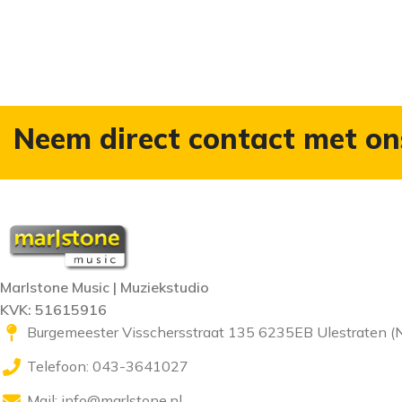
Neem direct contact met on
Marlstone Music | Muziekstudio
KVK: 51615916
Burgemeester Visschersstraat 135 6235EB Ulestraten (
Telefoon: 043-3641027
Mail:
info@marlstone.nl