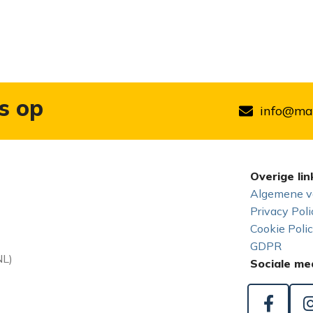
s op
info@mar
Overige lin
Algemene v
Privacy Poli
Cookie Poli
GDPR
NL)
Sociale me