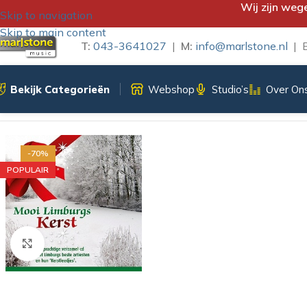
Wij zijn weg
Skip to navigation
Skip to main content
T:
043-3641027
|
M:
info@marlstone.nl
| B
Bekijk Categorieën
Webshop
Studio’s
Over On
Home
/
CD
/
Mooi Limburgs Kerst (CD)
-70%
POPULAIR
Klik om te vergroten