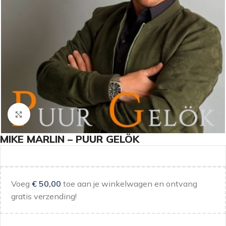
Klik om te vergroten
MIKE MARLIN – PUUR GELÖK
Voeg
€
50,00
toe aan je winkelwagen en ontvang
gratis verzending!