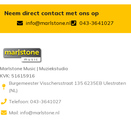
Neem direct contact met ons op
info@marlstone.nl
043-3641027
Marlstone Music | Muziekstudio
KVK: 51615916
Burgemeester Visschersstraat 135 6235EB Ulestraten
(NL)
Telefoon: 043-3641027
Mail:
info@marlstone.nl