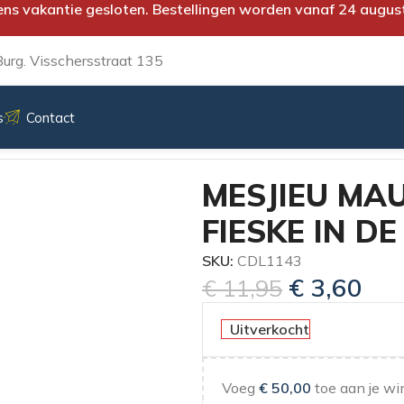
ens vakantie gesloten. Bestellingen worden vanaf 24 augus
urg. Visschersstraat 135
s
Contact
LOCH
MESJIEU MAU
FIESKE IN D
SKU:
CDL1143
€
3,60
€
11,95
Uitverkocht
Voeg
€
50,00
toe aan je wi