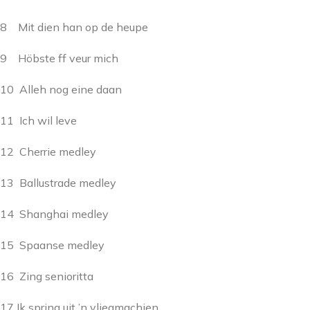
8 Mit dien han op de heupe
9 Höbste ff veur mich
10 Alleh nog eine daan
11 Ich wil leve
12 Cherrie medley
13 Ballustrade medley
14 Shanghai medley
15 Spaanse medley
16 Zing senioritta
17 Ik spring uit ’n vliegmachien