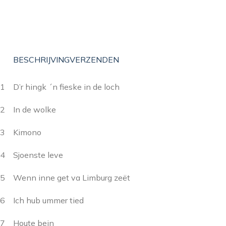
BESCHRIJVING
VERZENDEN
1 D’r hingk ´n fieske in de loch
2 In de wolke
3 Kimono
4 Sjoenste leve
5 Wenn inne get va Limburg zeët
6 Ich hub ummer tied
7 Houte bein