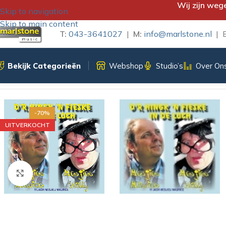
Wij zijn weg
Skip to navigation
Skip to main content
T:
043-3641027
|
M:
info@marlstone.nl
| B
Bekijk Categorieën
Webshop
Studio’s
Over On
Home
/
CD
/
MESJIEU MAURICE – D’R HINGK ‘N FIESKE IN DE 
-70%
UITVERKOCHT
Klik om te vergroten