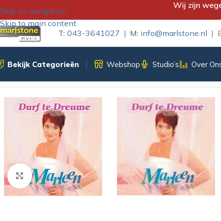
Wij zijn weg
Skip to navigation
Skip to main content
T:
043-3641027
|
M:
info@marlstone.nl
| B
Bekijk Categorieën
Webshop
Studio’s
Over On
Home
/
CD
/
Marleen Mols
/
MARLEEN MOLS- DURF TE DREUM
Klik om te vergroten