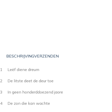
BESCHRIJVING
VERZENDEN
1 Leëf diene dreum
2 De litste deet de deur toe
3 In geen honderddoezend jaore
4 De zon die kan wachte