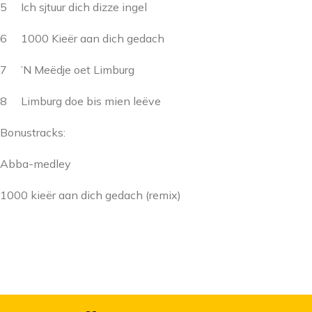
5 Ich sjtuur dich dizze ingel
6 1000 Kieër aan dich gedach
7 ’N Meëdje oet Limburg
8 Limburg doe bis mien leëve
Bonustracks:
Abba-medley
1000 kieër aan dich gedach (remix)