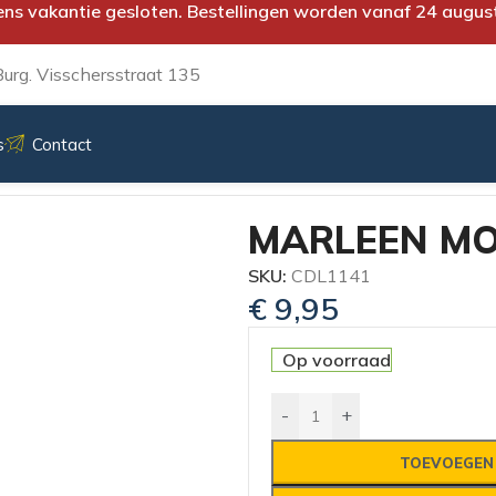
ens vakantie gesloten. Bestellingen worden vanaf 24 augus
urg. Visschersstraat 135
s
Contact
E
MARLEEN MO
SKU:
CDL1141
€
9,95
Op voorraad
-
+
TOEVOEGEN