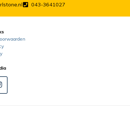
lstone.nl
043-3641027
ks
oorwaarden
cy
cy
dia