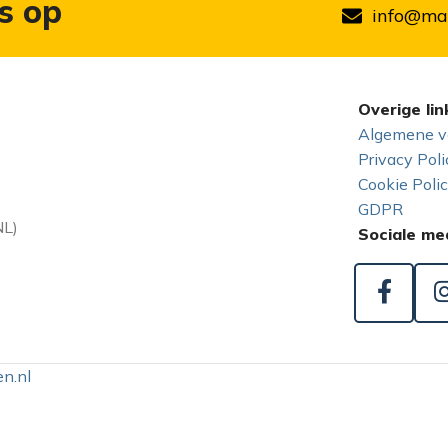
s op
info@mar
Overige lin
Algemene v
Privacy Poli
Cookie Poli
GDPR
NL)
Sociale me
n.nl