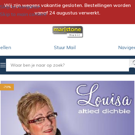
Wij zijn wegens vakantie gesloten. Bestellingen worden
Skip to navigation
vanaf 24 augustus verwerkt.
Skip to main content
ellen
Stuur Mail
Navige
Home
/
CD
-70%