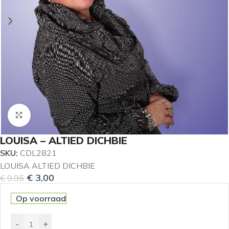
Klik om te vergroten
LOUISA – ALTIED DICHBIE
SKU:
CDL2821
LOUISA ALTIED DICHBIE
€
3,00
€
9,95
Op voorraad
-
+