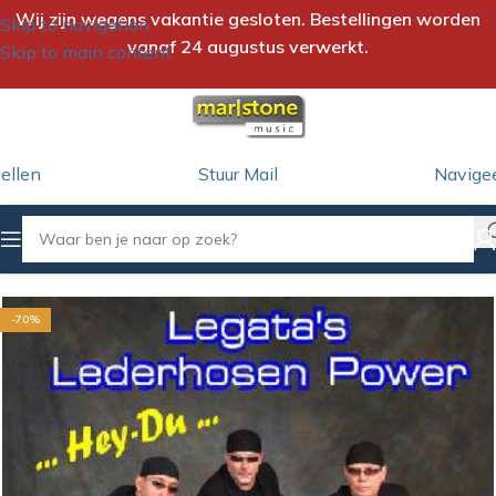
Wij zijn wegens vakantie gesloten. Bestellingen worden
Skip to navigation
vanaf 24 augustus verwerkt.
Skip to main content
ellen
Stuur Mail
Navige
Home
/
CD
-70%