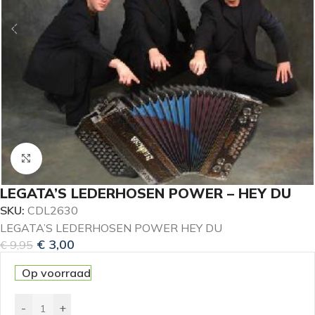
Klik om te vergroten
LEGATA’S LEDERHOSEN POWER – HEY DU
SKU:
CDL2630
LEGATA’S LEDERHOSEN POWER HEY DU
€
3,00
€
9,95
Op voorraad
-
+