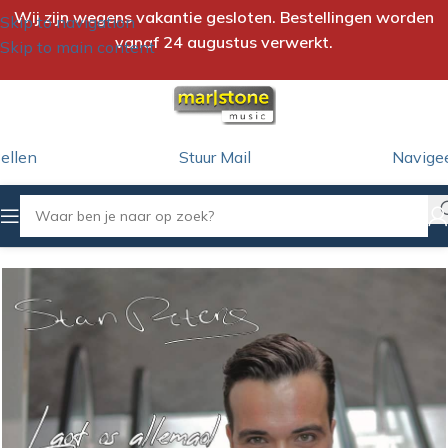
Wij zijn wegens vakantie gesloten. Bestellingen worden
Skip to navigation
vanaf 24 augustus verwerkt.
Skip to main content
ellen
Stuur Mail
Navige
Home
/
iTunes Download