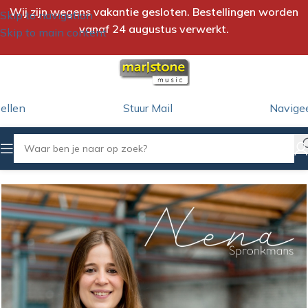
Wij zijn wegens vakantie gesloten. Bestellingen worden
Skip to navigation
vanaf 24 augustus verwerkt.
Skip to main content
ellen
Stuur Mail
Navige
Home
/
iTunes Download