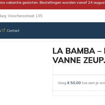
ens vakantie gesloten. Bestellingen worden vanaf 24 augus
urg. Visschersstraat 135
s
Contact
E VANNE ZEUP…
LA BAMBA – 
VANNE ZEUP
Voeg
€
50,00
toe aan je wi