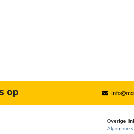
s op
info@mar
Overige lin
Algemene v