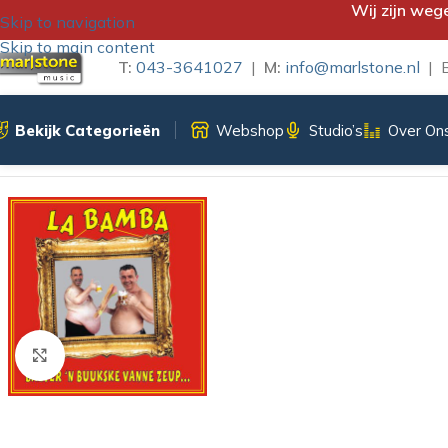
Wij zijn weg
Skip to navigation
Skip to main content
T:
043-3641027
|
M:
info@marlstone.nl
| B
Bekijk Categorieën
Webshop
Studio’s
Over On
Home
/
iTunes Download
/
LA BAMBA – BAETER EIN BUUKSK
Klik om te vergroten