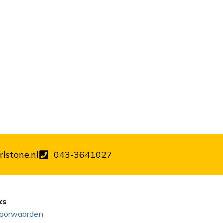
lstone.nl
043-3641027
ks
oorwaarden