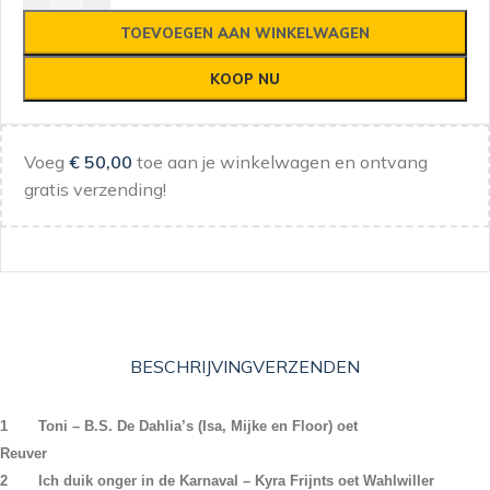
TOEVOEGEN AAN WINKELWAGEN
KOOP NU
Voeg
€
50,00
toe aan je winkelwagen en ontvang
gratis verzending!
BESCHRIJVING
VERZENDEN
1 Toni – B.S. De Dahlia’s (Isa, Mijke en Floor) oet
Reuver
2 Ich duik onger in de Karnaval – Kyra Frijnts oet Wahlwiller