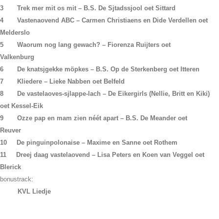
3 Trek mer mit os mit – B.S. De Sjtadssjool oet Sittard
4 Vastenaovend ABC – Carmen Christiaens en Dide Verdellen oet
Melderslo
5 Waorum nog lang gewach? – Fiorenza Ruijters oet
Valkenburg
6 De knatsjgekke möpkes – B.S. Op de Sterkenberg oet Itteren
7 Kliedere – Lieke Nabben oet Belfeld
8 De vastelaoves-sjlappe-lach – De Eikergirls (Nellie, Britt en Kiki)
oet Kessel-Eik
9 Ozze pap en mam zien néét apart – B.S. De Meander oet
Reuver
10 De pinguinpolonaise – Maxime en Sanne oet Rothem
11 Dreej daag vastelaovend – Lisa Peters en Koen van Veggel oet
Blerick
bonustrack:
KVL Liedje