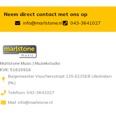
Neem direct contact met ons op
info@marlstone.nl
043-3641027
Marlstone Music | Muziekstudio
KVK: 51615916
Burgemeester Visschersstraat 135 6235EB Ulestraten
(NL)
Telefoon: 043-3641027
Mail:
info@marlstone.nl