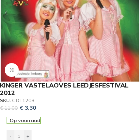
Klik om te vergroten
KINGER VASTELAOVES LEEDJESFESTIVAL
2012
SKU:
CDL1203
€
3,30
€
11,00
Op voorraad
-
+