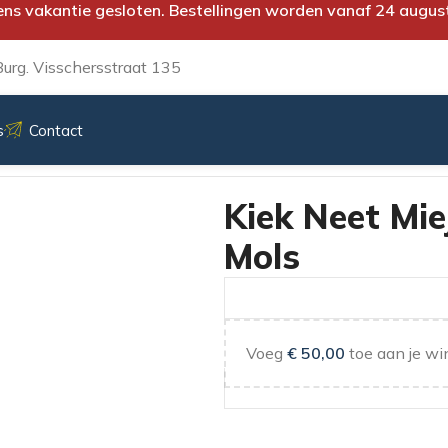
ens vakantie gesloten. Bestellingen worden vanaf 24 augus
urg. Visschersstraat 135
s
Contact
en Mols
Kiek Neet Mie
Mols
Voeg
€
50,00
toe aan je wi