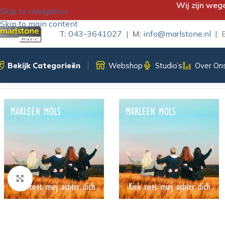
Wij zijn weg
Skip to navigation
Skip to main content
T:
043-3641027
|
M:
info@marlstone.nl
| B
Bekijk Categorieën
Webshop
Studio’s
Over On
Home
/
iTunes Download
/
Kiek Neet Miej Achter Dich – Marle
Klik om te vergroten