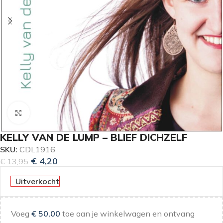
Klik om te vergroten
KELLY VAN DE LUMP – BLIEF DICHZELF
SKU:
CDL1916
€
4,20
€
13,95
Uitverkocht
Voeg
€
50,00
toe aan je winkelwagen en ontvang