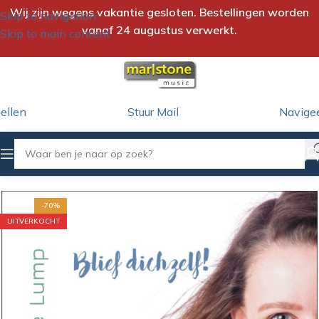
Wij zijn wegens vakantie gesloten. Bestellingen worden
Skip to navigation
vanaf 24 augustus verwerkt.
Skip to main content
ellen
Stuur Mail
Navige
Home
/
CD
-70%
UITVERKOCHT