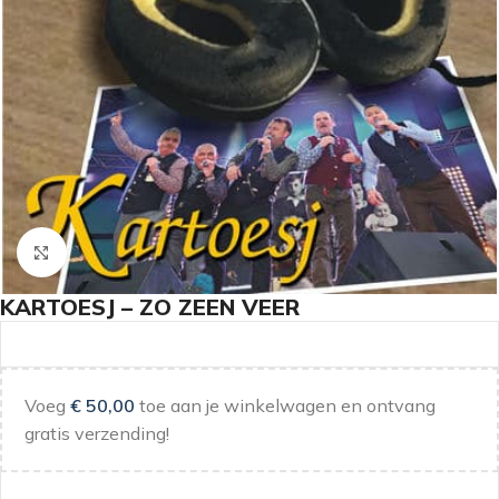
Klik om te vergroten
KARTOESJ – ZO ZEEN VEER
Voeg
€
50,00
toe aan je winkelwagen en ontvang
gratis verzending!