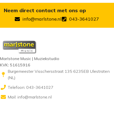
Neem direct contact met ons op
info@marlstone.nl
043-3641027
Marlstone Music | Muziekstudio
KVK: 51615916
Burgemeester Visschersstraat 135 6235EB Ulestraten
(NL)
Telefoon: 043-3641027
Mail:
info@marlstone.nl