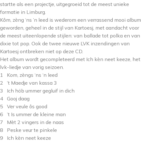
startte als een projectje, uitgegroeid tot de meest unieke
formatie in Limburg.
Kôm, zèng ‘ns ’n leed is wederom een verrassend mooi album
geworden, geheel in de stijl van Kartoesj, met aandacht voor
de meest uiteenlopende stijlen: van ballade tot polka en van
dixie tot pop. Ook de twee nieuwe LVK inzendingen van
Kartoesj ontbreken niet op deze CD.
Het album wordt gecompleteerd met Ich kèn neet keeze, het
lvk-liedje van vorig seizoen.
1 Kom, zèngs ‘ns ‘n leed
2 ’t Maedje van kassa 3
3 Ich höb ummer gegluif in dich
4 Gooj daag
5 Ver veule ôs good
6 ’t Is ummer de kleine man
7 Mèt 2 vingers in de naas
8 Peske veur te pinkele
9 Ich kèn neet keeze