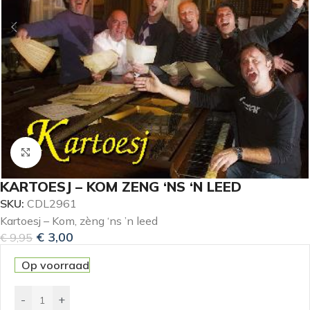
Klik om te vergroten
KARTOESJ – KOM ZENG ‘NS ‘N LEED
SKU:
CDL2961
Kartoesj – Kom, zèng ‘ns ’n leed
€
3,00
€
9,95
Op voorraad
-
+