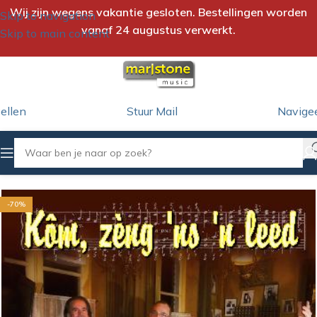
Wij zijn wegens vakantie gesloten. Bestellingen worden
Skip to navigation
vanaf 24 augustus verwerkt.
Skip to main content
ellen
Stuur Mail
Navige
Home
/
CD
-70%