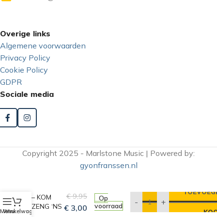
Overige links
Algemene voorwaarden
Privacy Policy
Cookie Policy
GDPR
Sociale media
Copyright 2025 - Marlstone Music | Powered by:
gyonfranssen.nl
KARTOESJ
TOEVOEG
€
9,95
– KOM
Op
-
+
voorraad
ZENG ‘NS
€
3,00
Menu
Winkelwagen
KOO
‘N LEED