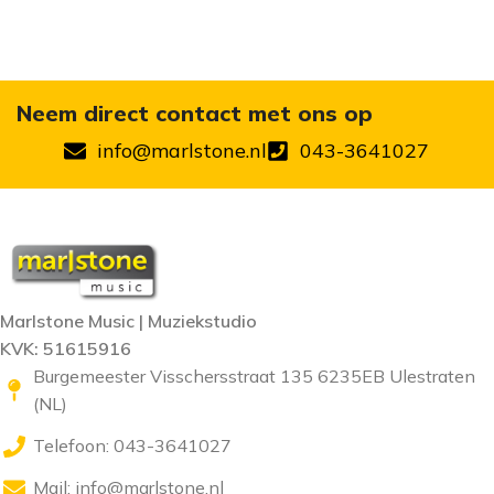
Neem direct contact met ons op
info@marlstone.nl
043-3641027
Marlstone Music | Muziekstudio
KVK: 51615916
Burgemeester Visschersstraat 135 6235EB Ulestraten
(NL)
Telefoon: 043-3641027
Mail:
info@marlstone.nl