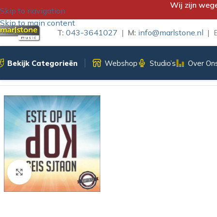
Wij zijn weg
Skip to navigation
Skip to main content
T:
043-3641027
|
M:
info@marlstone.nl
| B
Bekijk Categorieën
Webshop
Studio’s
Over On
Home
/
iTunes Download
/
KARTOESJ – ESTE OP DE KOP GEI
Klik om te vergroten