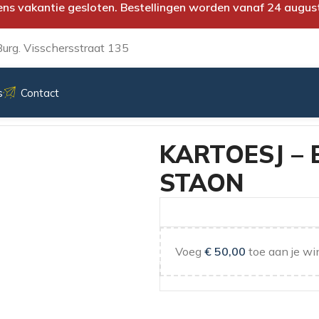
ens vakantie gesloten. Bestellingen worden vanaf 24 augus
urg. Visschersstraat 135
s
Contact
S STAON
KARTOESJ – 
STAON
Voeg
€
50,00
toe aan je wi