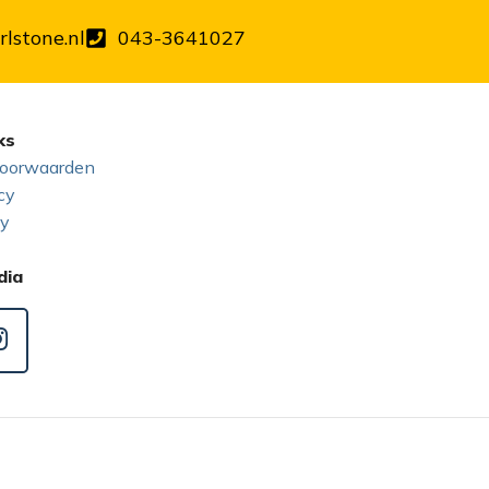
lstone.nl
043-3641027
ks
oorwaarden
cy
cy
dia