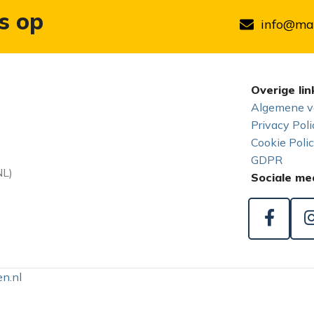
s op
info@mar
Overige lin
Algemene v
Privacy Poli
Cookie Poli
GDPR
NL)
Sociale me
n.nl