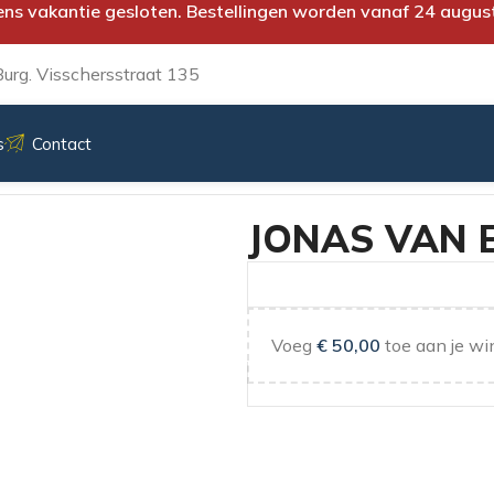
ens vakantie gesloten. Bestellingen worden vanaf 24 augus
urg. Visschersstraat 135
s
Contact
JOU
JONAS VAN 
Voeg
€
50,00
toe aan je wi