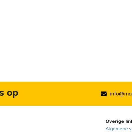
s op
info@mar
Overige lin
Algemene v