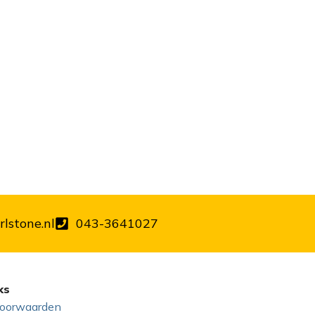
lstone.nl
043-3641027
ks
oorwaarden