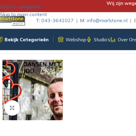
Wij zijn weg
Skip to navigation
Skip to main content
T:
043-3641027
|
M:
info@marlstone.nl
| B
Bekijk Categorieën
Webshop
Studio’s
Over On
Home
/
iTunes Download
/
JONAS VAN ESCH – DANSEN MET 
Klik om te vergroten