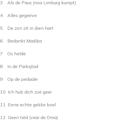
3 Als de Paus (noa Limburg kumpt)
4 Alles gegeëve
5 De zon zit in dien hart
6 Bedankt Madiba
7 Os helde
8 In de Parksjtad
9 Op de pedaale
10 Ich hub dich zoë geer
11 Eene echte gekke boel
12 Geen tiëd (veür de Oma)