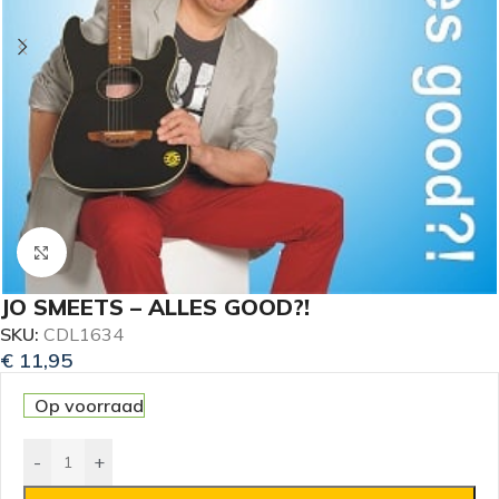
Klik om te vergroten
JO SMEETS – ALLES GOOD?!
SKU:
CDL1634
€
11,95
Op voorraad
-
+