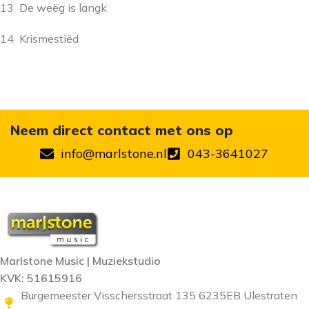
13 De weëg is langk
14 Krismestiëd
Neem direct contact met ons op
info@marlstone.nl
043-3641027
Marlstone Music | Muziekstudio
KVK: 51615916
Burgemeester Visschersstraat 135 6235EB Ulestraten