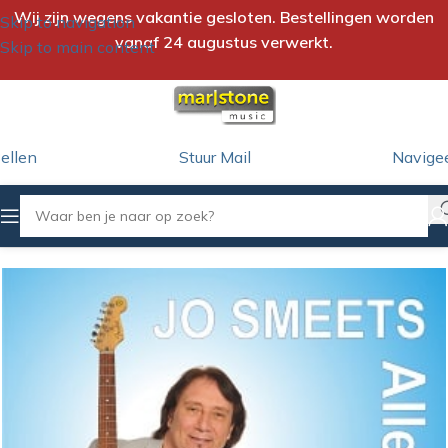
Wij zijn wegens vakantie gesloten. Bestellingen worden
Skip to navigation
vanaf 24 augustus verwerkt.
Skip to main content
ellen
Stuur Mail
Navige
Home
/
CD
/
Jo Smeets