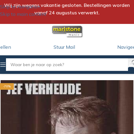
Wij zijn wegens vakantie gesloten. Bestellingen worden
Skip to navigation
vanaf 24 augustus verwerkt.
Skip to main content
ellen
Stuur Mail
Navige
Home
/
CD
-70%