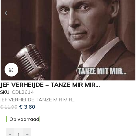
Klik om te vergroten
JEF VERHEIJDE – TANZE MIR MIR…
SKU:
CDL2614
JEF VERHEIJDE TANZE MIR MIR…
€
3,60
€
11,95
Op voorraad
-
+