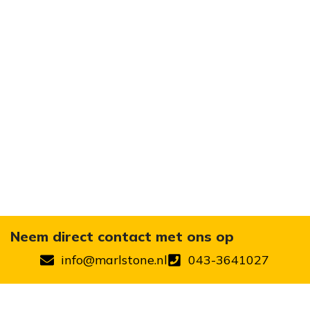
Neem direct contact met ons op
info@marlstone.nl
043-3641027