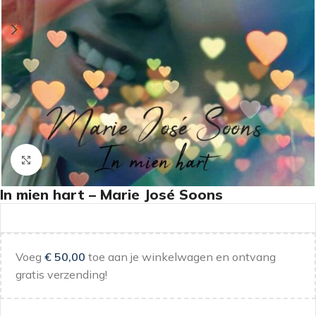
Klik om te vergroten
In mien hart – Marie José Soons
Voeg
€
50,00
toe aan je winkelwagen en ontvang
gratis verzending!