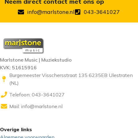
Neem direct contact met ons op
info@marlstone.nl
043-3641027
Marlstone Music | Muziekstudio
KVK: 51615916
Burgemeester Visschersstraat 135 6235EB Ulestraten
(NL)
Telefoon: 043-3641027
Mail:
info@marlstone.nl
Overige links
Algemene voorwaarden