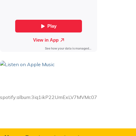
spotify:album:3iq1ikP22UmExLV7MVMc07