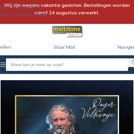
Wij zijn wegens vakantie gesloten. Bestellingen worden
Skip to navigation
vanaf 24 augustus verwerkt.
Skip to main content
ellen
Stuur Mail
Navige
Home
/
iTunes Download