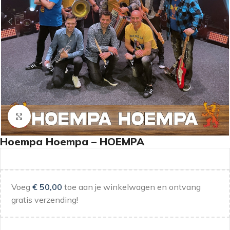
Klik om te vergroten
Hoempa Hoempa – HOEMPA
Voeg
€
50,00
toe aan je winkelwagen en ontvang
gratis verzending!