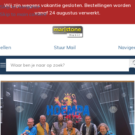
Wij zijn wegens vakantie gesloten. Bestellingen worden
Skip to navigation
vanaf 24 augustus verwerkt.
Skip to main content
ellen
Stuur Mail
Navige
Home
/
iTunes Download