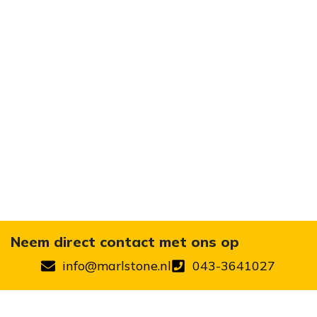
Neem direct contact met ons op
info@marlstone.nl
043-3641027