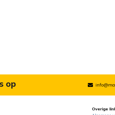
s op
info@mar
Overige lin