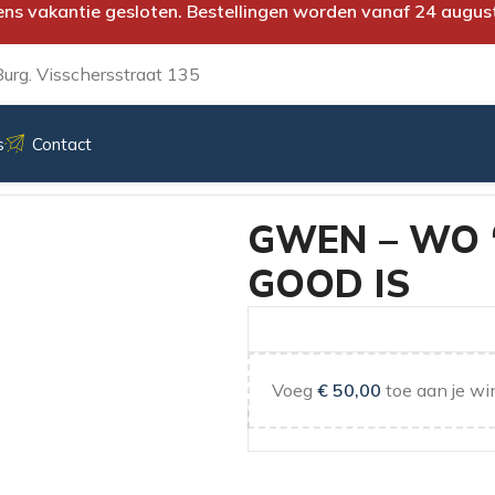
ens vakantie gesloten. Bestellingen worden vanaf 24 augus
urg. Visschersstraat 135
s
Contact
 GOOD IS
GWEN – WO ‘
GOOD IS
Voeg
€
50,00
toe aan je wi