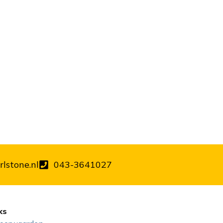
lstone.nl
043-3641027
ks