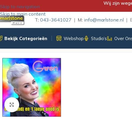
Wij zijn weg
Skip to navigation
Skip to main content
T:
043-3641027
|
M:
info@marlstone.nl
| B
Bekijk Categorieën
Webshop
Studio’s
Over On
Home
/
iTunes Download
/
GWEN – WO ‘T LAND EN ‘T LAEVE
Klik om te vergroten