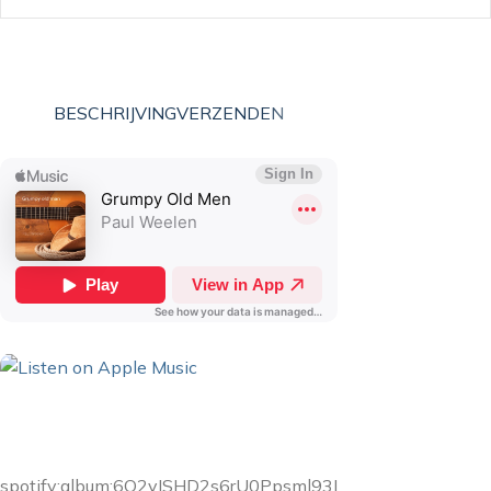
BESCHRIJVING
VERZENDEN
spotify:album:6O2vISHD2s6rU0Ppsml93I