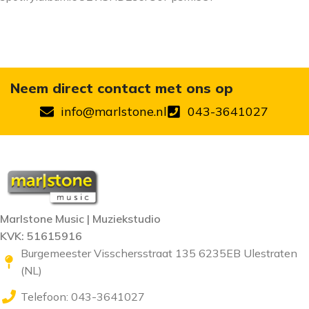
Neem direct contact met ons op
info@marlstone.nl
043-3641027
Marlstone Music | Muziekstudio
KVK: 51615916
Burgemeester Visschersstraat 135 6235EB Ulestraten
(NL)
Telefoon: 043-3641027