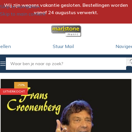
Wij zijn wegens vakantie gesloten. Bestellingen worden
Skip to navigation
vanaf 24 augustus verwerkt.
Skip to main content
ellen
Stuur Mail
Navige
Home
/
CD-Single
-70%
UITVERKOCHT