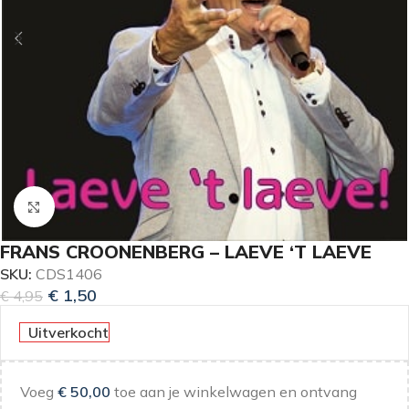
Klik om te vergroten
FRANS CROONENBERG – LAEVE ‘T LAEVE
SKU:
CDS1406
€
1,50
€
4,95
Uitverkocht
Voeg
€
50,00
toe aan je winkelwagen en ontvang