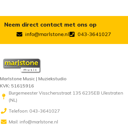
Neem direct contact met ons op
info@marlstone.nl
043-3641027
Marlstone Music | Muziekstudio
KVK: 51615916
Burgemeester Visschersstraat 135 6235EB Ulestraten
(NL)
Telefoon: 043-3641027
Mail:
info@marlstone.nl