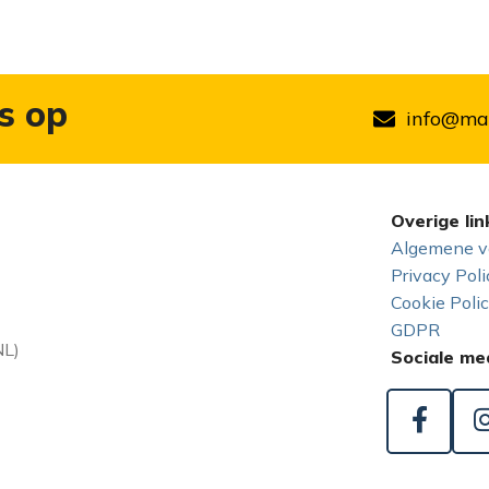
s op
info@mar
Overige lin
Algemene v
Privacy Poli
Cookie Poli
GDPR
NL)
Sociale me