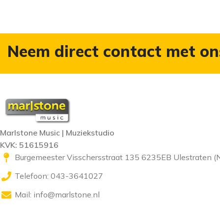
Neem direct contact met on
Marlstone Music | Muziekstudio
KVK: 51615916
Burgemeester Visschersstraat 135 6235EB Ulestraten (
Telefoon: 043-3641027
Mail:
info@marlstone.nl