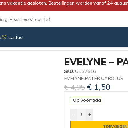
ens vakantie gesloten. Bestellingen worden vanaf 24 augus
urg. Visschersstraat 135
s
Contact
EVELYNE – P
SKU:
CDS2616
EVELYNE PATER CAROLUS
€
1,50
€
4,95
Op voorraad
-
+
TOEVOEGEN