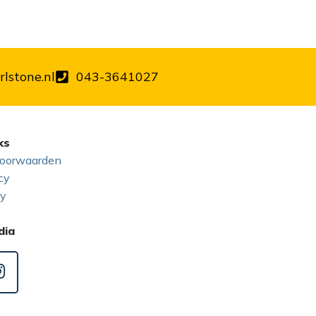
lstone.nl
043-3641027
ks
oorwaarden
cy
cy
dia