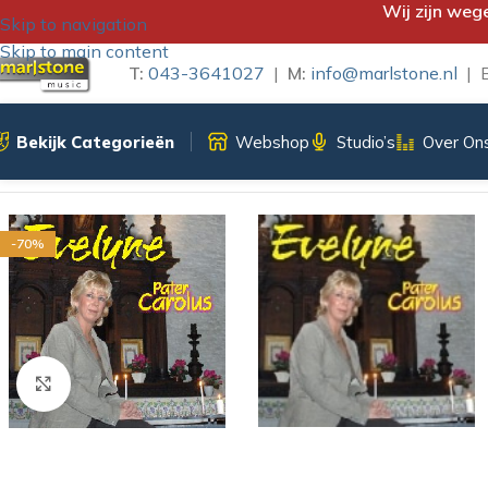
Wij zijn weg
Skip to navigation
Skip to main content
T:
043-3641027
|
M:
info@marlstone.nl
| B
Bekijk Categorieën
Webshop
Studio’s
Over On
Home
/
CD-Single
/
EVELYNE – PATER CAROLUS
-70%
Klik om te vergroten