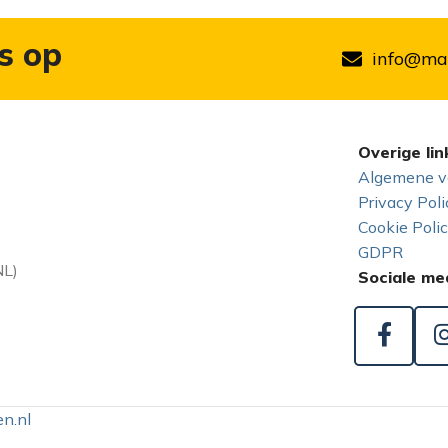
s op
info@mar
Overige lin
Algemene v
Privacy Poli
Cookie Poli
GDPR
NL)
Sociale me
n.nl