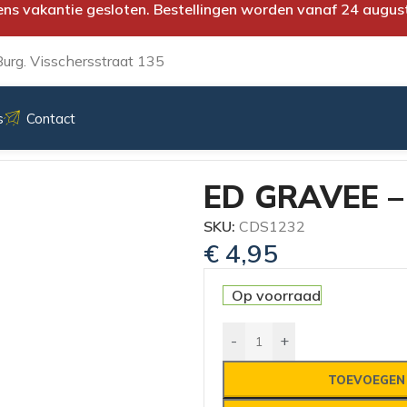
ens vakantie gesloten. Bestellingen worden vanaf 24 augus
urg. Visschersstraat 135
s
Contact
ED GRAVEE 
SKU:
CDS1232
€
4,95
Op voorraad
-
+
TOEVOEGEN