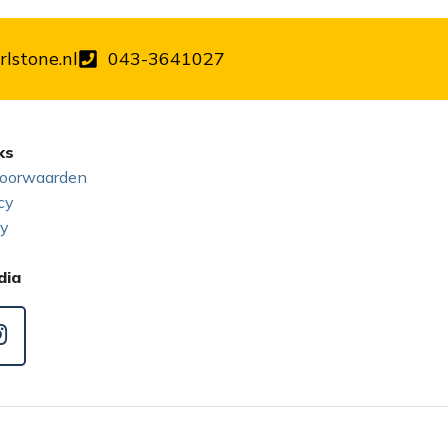
lstone.nl
043-3641027
ks
oorwaarden
cy
cy
dia