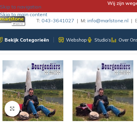
Wij zijn weg
Skip to navigation
Skip to main content
T:
043-3641027
|
M:
info@marlstone.nl
| B
Bekijk Categorieën
Webshop
Studio’s
Over On
Home
/
CD-Single
/
ED GRAVEE – BOURGONDIERS
Klik om te vergroten