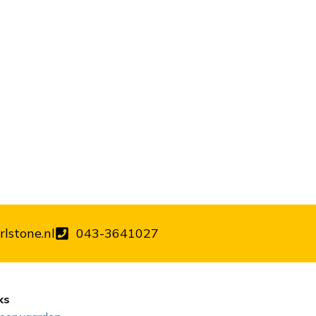
lstone.nl
043-3641027
ks