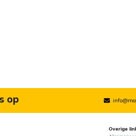
s op
info@mar
Overige lin