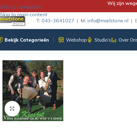
Wij zijn weg
Skip to navigation
Skip to main content
T:
043-3641027
|
M:
info@marlstone.nl
| B
Bekijk Categorieën
Webshop
Studio’s
Over On
Home
/
iTunes Download
/
DON KIESJOT – VEER NUMME OS Z
Klik om te vergroten