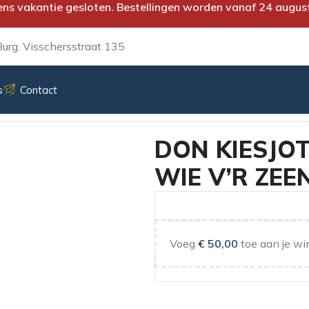
ens vakantie gesloten. Bestellingen worden vanaf 24 augus
urg. Visschersstraat 135
s
Contact
O WIE V’R ZEEN
DON KIESJOT
WIE V’R ZEE
Voeg
€
50,00
toe aan je wi