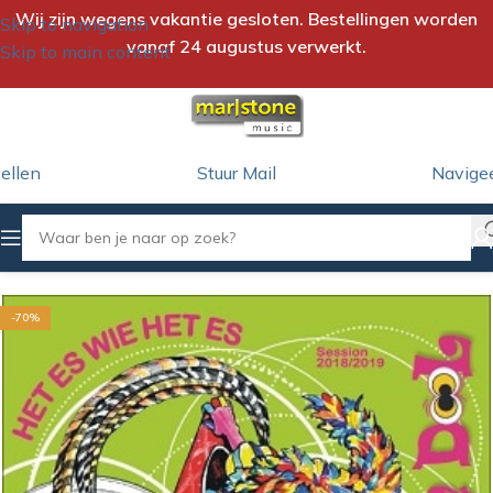
Wij zijn wegens vakantie gesloten. Bestellingen worden
Skip to navigation
vanaf 24 augustus verwerkt.
Skip to main content
ellen
Stuur Mail
Navige
Home
/
CD-Single
-70%