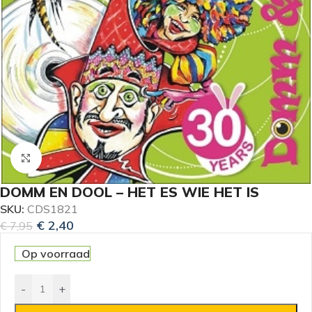
Klik om te vergroten
DOMM EN DOOL – HET ES WIE HET IS
SKU:
CDS1821
€
2,40
€
7,95
Op voorraad
-
+