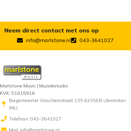
Neem direct contact met ons op
info@marlstone.nl
043-3641027
Marlstone Music | Muziekstudio
KVK: 51615916
Burgemeester Visschersstraat 135 6235EB Ulestraten
(NL)
Telefoon: 043-3641027
Mail:
info@marlstone.nl