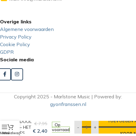
Overige links
Algemene voorwaarden
Privacy Policy
Cookie Policy
GDPR
Sociale media
Copyright 2025 - Marlstone Music | Powered by:
gyonfranssen.nl
DOMM
EN
TOEVOEGEN 
DOOL
€
7,95
Op
-
+
– HET
voorraad
€
2,40
ES
Menu
Winkelwagen
KOOP 