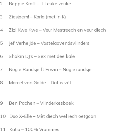
2 Beppie Kraft – ’t Leuke zeuke
3 Ziesjoem! – Karla (met ’n K)
4 Zizi Kwe Kwe – Veur Mestreech en veur diech
5 Jef Verheijde – Vastelaovendsvlinders
6 Shakin DJ’s – Sex met dee kale
7 Nog e Rundsje ft Erwin – Nog e rundsje
8 Marcel van Golde – Dat is vèt
9 Ben Pachen – Vlinderkesboek
10 Duo X-Elle – Mèt diech wel iech oetgoan
11 Katja – 100% Vrommes