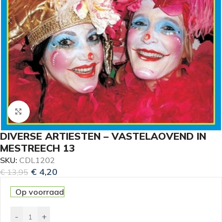
Klik om te vergroten
DIVERSE ARTIESTEN – VASTELAOVEND IN
MESTREECH 13
SKU:
CDL1202
€
4,20
€
13,95
Op voorraad
-
+