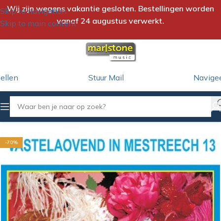
Wij zijn wegens vakantie gesloten. Bestellingen worden
Skip to navigation
vanaf 24 augustus verwerkt.
Skip to main content
ellen
Stuur Mail
Navige
Home
/
CD
/
Vastelaovend (Verzamel CD)
-70%