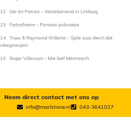
12 Gèr en Patriez – Vastelaovend in Limburg
13 Fietsefreem – Punaise polonaise
14 Truus & Raymond Willems – Sjele zuus diech dat
vleegmesjien
15 Roger Villevoye – Mie leef Mestreech
Neem direct contact met ons op
info@marlstone.nl
043-3641027