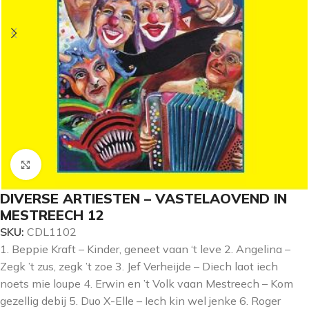
Klik om te vergroten
DIVERSE ARTIESTEN – VASTELAOVEND IN
MESTREECH 12
SKU:
CDL1102
1. Beppie Kraft – Kinder, geneet vaan ‘t leve 2. Angelina –
Zegk ’t zus, zegk ’t zoe 3. Jef Verheijde – Diech laot iech
noets mie loupe 4. Erwin en ’t Volk vaan Mestreech – Kom
gezellig debij 5. Duo X-Elle – Iech kin wel jenke 6. Roger