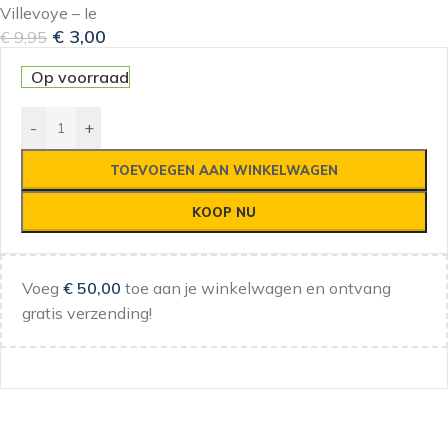
Villevoye – Ie
€
3,00
€
9,95
Op voorraad
-
+
TOEVOEGEN AAN WINKELWAGEN
KOOP NU
Voeg
€
50,00
toe aan je winkelwagen en ontvang
gratis verzending!