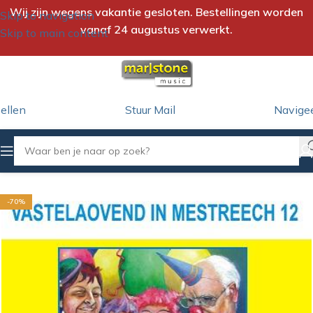
Wij zijn wegens vakantie gesloten. Bestellingen worden
Skip to navigation
vanaf 24 augustus verwerkt.
Skip to main content
ellen
Stuur Mail
Navige
Home
/
CD
/
Vastelaovend (Verzamel CD)
-70%