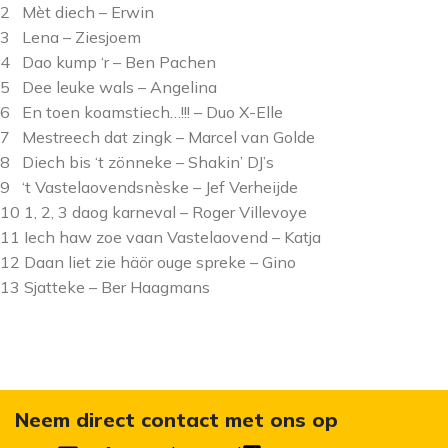
2 Mèt diech – Erwin
3 Lena – Ziesjoem
4 Dao kump ‘r – Ben Pachen
5 Dee leuke wals – Angelina
6 En toen koamstiech…!!! – Duo X-Elle
7 Mestreech dat zingk – Marcel van Golde
8 Diech bis ‘t zönneke – Shakin’ DJ’s
9 ‘t Vastelaovendsnèske – Jef Verheijde
10 1, 2, 3 daog karneval – Roger Villevoye
11 Iech haw zoe vaan Vastelaovend – Katja
12 Daan liet zie häör ouge spreke – Gino
13 Sjatteke – Ber Haagmans
Neem direct contact met ons op