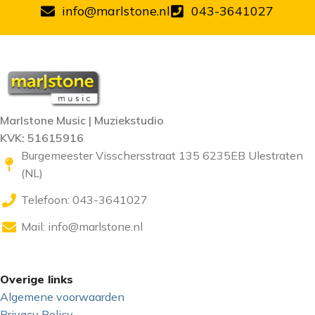
info@marlstone.nl
043-3641027
Marlstone Music | Muziekstudio
KVK: 51615916
Burgemeester Visschersstraat 135 6235EB Ulestraten
(NL)
Telefoon: 043-3641027
Mail:
info@marlstone.nl
Overige links
Algemene voorwaarden
Privacy Policy