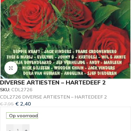
Klik om te vergroten
DIVERSE ARTIESTEN – HARTEDEEF 2
SKU:
CDL2726
CDL2726 DIVERSE ARTIESTEN – HARTEDEEF 2
€
2,40
€
7,95
Op voorraad
-
+