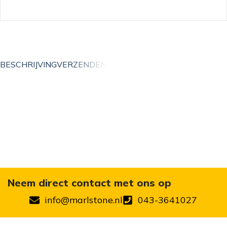
BESCHRIJVING
VERZENDEN
Neem direct contact met ons op
info@marlstone.nl
043-3641027