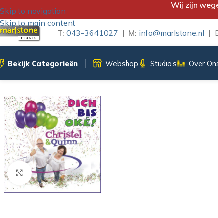
Wij zijn weg
Skip to navigation
Skip to main content
T:
043-3641027
|
M:
info@marlstone.nl
| B
Bekijk Categorieën
Webshop
Studio’s
Over On
Home
/
iTunes Download
/
CHRISTEL & QUINN – DICH BIS OKÉ
Klik om te vergroten