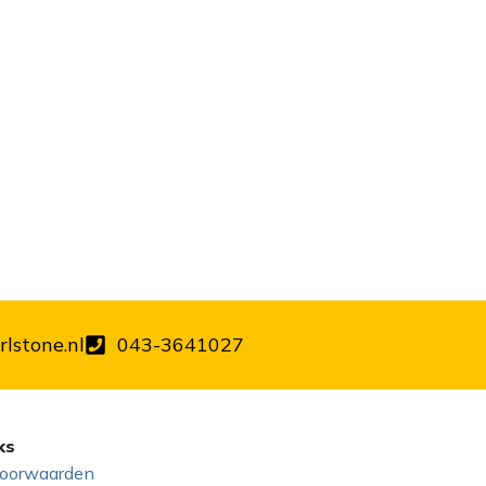
lstone.nl
043-3641027
ks
oorwaarden