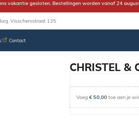
ens vakantie gesloten. Bestellingen worden vanaf 24 augus
urg. Visschersstraat 135
s
Contact
!
CHRISTEL & 
Voeg
€
50,00
toe aan je wi