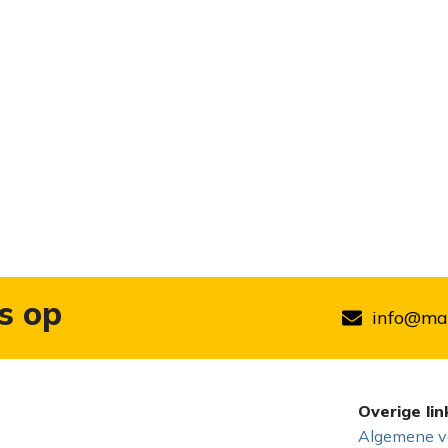
s op
info@mar
Overige lin
Algemene v