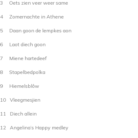
3 Oets zien veer weer same
4 Zomernachte in Athene
5 Daan goon de lempkes aon
6 Laot diech goon
7 Miene hartedeef
8 Stapelbedpolka
9 Hiemelsblôw
10 Vleegmesjien
11 Diech allein
12 Angelina’s Happy medley