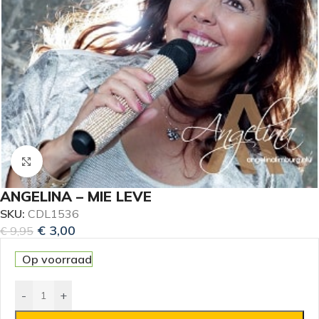
Klik om te vergroten
ANGELINA – MIE LEVE
SKU:
CDL1536
€
3,00
€
9,95
Op voorraad
-
+