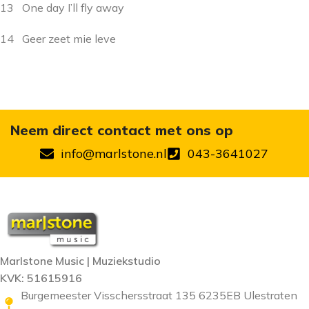
13 One day I’ll fly away
14 Geer zeet mie leve
Neem direct contact met ons op
info@marlstone.nl
043-3641027
Marlstone Music | Muziekstudio
KVK: 51615916
Burgemeester Visschersstraat 135 6235EB Ulestraten