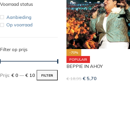
Voorraad status
Aanbieding
Op voorraad
Filter op prijs
-70%
POPULAIR
BEPPIE IN AHOY
Prijs:
€ 0
—
€ 10
FILTER
€
5,70
€
18,95