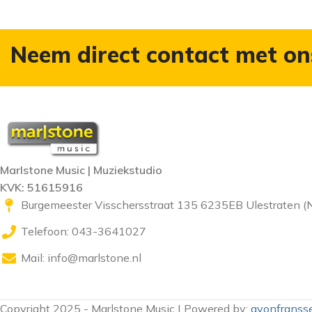
Neem direct contact met on
Marlstone Music | Muziekstudio
KVK: 51615916
Burgemeester Visschersstraat 135 6235EB Ulestraten (
Telefoon: 043-3641027
Mail:
info@marlstone.nl
Copyright 2025 - Marlstone Music | Powered by:
gyonfransse