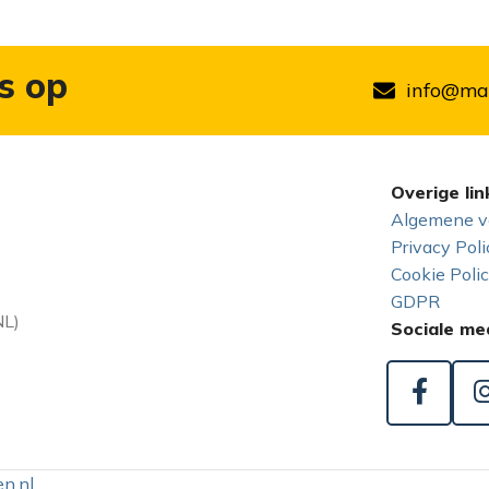
s op
info@mar
Overige lin
Algemene v
Privacy Poli
Cookie Poli
GDPR
NL)
Sociale me
n.nl