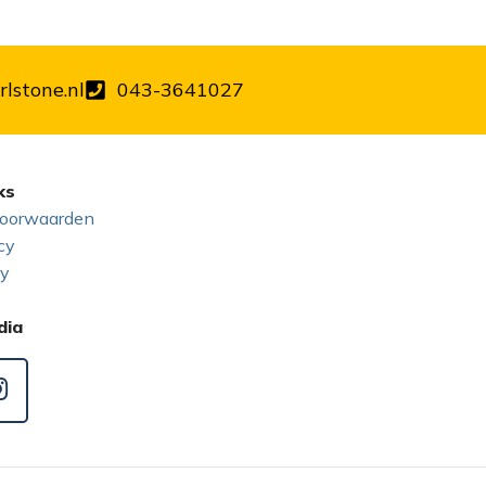
lstone.nl
043-3641027
ks
oorwaarden
cy
cy
dia