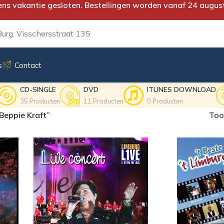
ens vakantie gesloten. Bestellingen worden vanaf 24 augus
urg. Visschersstraat 135
s
Contact
CD-SINGLE
DVD
ITUNES DOWNLOAD
35 Producten
11 Producten
0 Producten
Beppie Kraft”
To