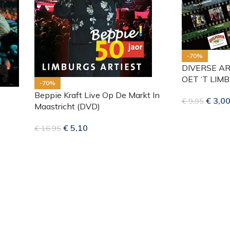
-70%
DIVERSE AR
OET ‘T LIM
-70%
Beppie Kraft Live Op De Markt In
€
3,0
€
9,95
Maastricht (DVD)
€
5,10
€
16,95