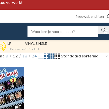
tus verwerkt.
Nieuwsberichten
LP
VINYL SINGLE
8 Producten
1 Product
on
9
12
18
24