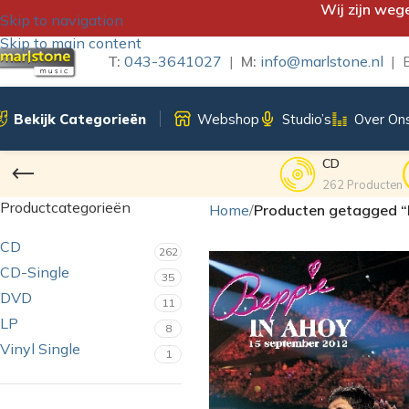
Wij zijn weg
Skip to navigation
Skip to main content
T:
043-3641027
|
M:
info@marlstone.nl
| B
Bekijk Categorieën
Webshop
Studio’s
Over On
CD
262 Producten
Productcategorieën
Home
/
Producten getagged “
CD
262
CD-Single
35
DVD
11
LP
8
Vinyl Single
1