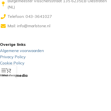
Burgemeester Visschersstraat 135 6235EB Ulestraten
(NL)
Telefoon: 043-3641027
Mail:
info@marlstone.nl
Overige links
Algemene voorwaarden
Privacy Policy
Cookie Policy
GDPR
Sociale media
Menu
Winkelwagen
Copyright 2025 - Marlstone Music | Powered by: