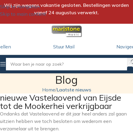
Wij zijn wegens vakantie gesloten. Bestellingen worden
Skip to navigation
vanaf 24 augustus verwerkt.
Skip to main content
ellen
Stuur Mail
Navige
Blog
Home
/
Laatste nieuws
nieuwe Vastelaovend van Eijsde
tot de Mookerhei verkrijgbaar
Ondanks dat Vastelaovend er dit jaar heel anders zal gaan
uitzien hebben we toch besloten om wederom een
verzamelaar uit te brengen.