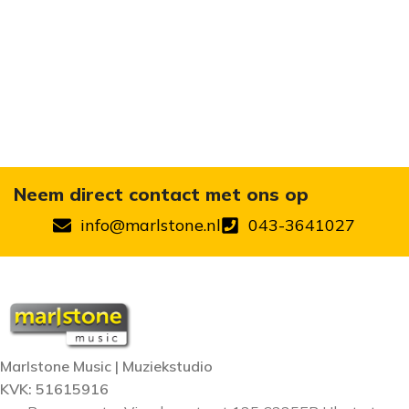
Neem direct contact met ons op
info@marlstone.nl
043-3641027
Marlstone Music | Muziekstudio
KVK: 51615916