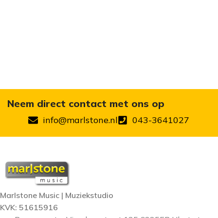
Neem direct contact met ons op
info@marlstone.nl
043-3641027
Marlstone Music | Muziekstudio
KVK: 51615916