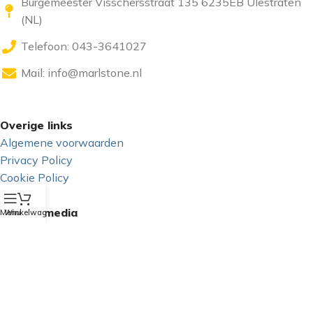
Burgemeester Visschersstraat 135 6235EB Ulestraten
(NL)
Telefoon: 043-3641027
Mail:
info@marlstone.nl
Overige links
Algemene voorwaarden
Privacy Policy
Cookie Policy
GDPR
Sociale media
Menu
Winkelwagen
Copyright 2025 - Marlstone Music | Powered by: