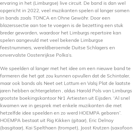
ervaring in het (Limburgse) live circuit. De band is dan wel
opgericht in 2022, veel muzikanten spelen al langer samen
in bands zoals TONCA en Ohne Gewähr. Door een
blazerssectie aan toe te voegen is de bezetting een stuk
breder geworden, waardoor het Limburgs repertoire kan
spelen aangevuld met veel bekende Limburgse
feestnummers, wereldberoemde Duitse Schlagers en
onvervalste Oostenrijkse Polka’s.
We speelden al langer met het idee om een nieuwe band te
formeren die het gat zou kunnen opvullen dat de Schintaler,
maar ook bands als Neet oet Lottum en Valsj Plat de laatste
jaren hebben achtergelaten , aldus Harold Pols van Limburgs
grootste boekingskantoor Nr1 Artiesten uit Eijsden. “Al snel
kwamen we in gesprek met enkele muzikanten die met
hetzelfde idee speelden en zo werd HOEMPA geboren”.
HOEMPA bestaat uit Rig Kikken (gitaar), Eric Delnoy
(basgitaar), Kai Spelthaen (trompet), Joost Krutzen (saxofoon