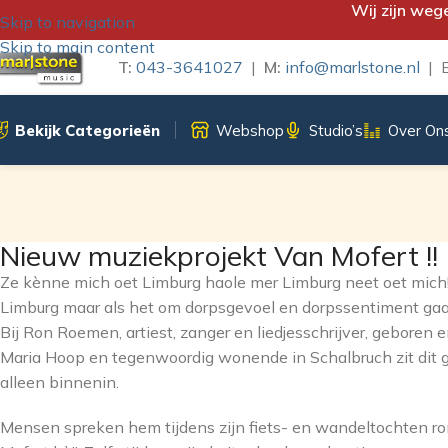
Wij zijn weg
Skip to navigation
Skip to main content
T:
043-3641027
|
M:
info@marlstone.nl
| B
Bekijk Categorieën
Webshop
Studio’s
Over On
Nieuw muziekprojekt Van Mofert !!
Ze kènne mich oet Limburg haole mer Limburg neet oet mich!
Limburg maar als het om dorpsgevoel en dorpssentiment gaat z
Bij Ron Roemen, artiest, zanger en liedjesschrijver, geboren 
Maria Hoop en tegenwoordig wonende in Schalbruch zit dit gev
alleen binnenin.
Mensen spreken hem tijdens zijn fiets- en wandeltochten 