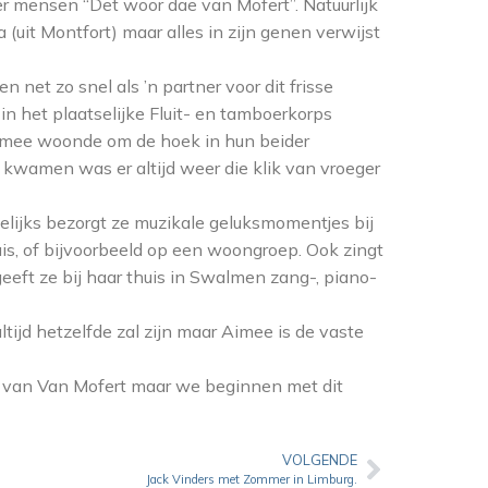
 er mensen “Det woor dae van Mofert”. Natuurlijk
(uit Montfort) maar alles in zijn genen verwijst
et zo snel als ’n partner voor dit frisse
 in het plaatselijke Fluit- en tamboerkorps
Aimee woonde om de hoek in hun beider
n kwamen was er altijd weer die klik van vroeger
kelijks bezorgt ze muzikale geluksmomentjes bij
uis, of bijvoorbeeld op een woongroep. Ook zingt
geeft ze bij haar thuis in Swalmen zang-, piano-
ltijd hetzelfde zal zijn maar Aimee is de vaste
eit van Van Mofert maar we beginnen met dit
VOLGENDE
Jack Vinders met Zommer in Limburg.