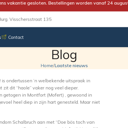
ens vakantie gesloten. Bestellingen worden vanaf 24 augus
urg. Visschersstraat 135
s
Contact
Blog
Home
/
Laatste nieuws
 is ondertussen ’n welbekende uitspraak in
it dit “haole” vaker nog veel dieper.
en getogen in Montfort (Mofert) , gewoond in
oel heel diep in zijn hart genesteld. Maar niet
rondom Schalbruch aan met “Doe bös toch van