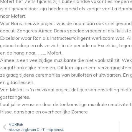
Mofert hè”. Zelfs tijdens zijn buitenlandse vakanties roepen
is dit gevoed door zijn hoedanigheid als zanger van La Bamba 
naar Mofert.
Voor Rons nieuwe project was de naam dan ook snel gevonden n
debuut. Zangeres Aimee Baars speelde vroeger al als fluitiste
Excelsior waar Ron als instructeur/dirigent werkzaam was. 
geboortedorp en als ze zich, in de periode na Excelsior, tege
en de hang naar………. Mofert.
Aimee is een veelzijdige muzikante die niet vaak stil zit. We
zorgafhankelijke mensen. Dit kan zijn in een verzorgingsteh
ze graag tijdens ceremonies van bruiloften of uitvaarten. En 
en gitaarlessen.
Van Mofert is ’n muzikaal project dat qua samenstelling niet a
gastzangeres.
Laat jullie verassen door de toekomstige muzikale creativit
frisse, dansbare en overheerlijke Zomere
VORIGE
nieuwe single van D’r Tim op komst.