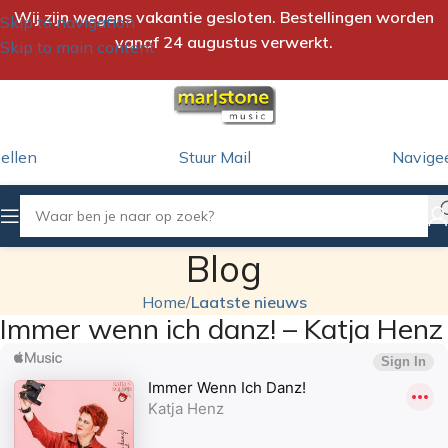
Wij zijn wegens vakantie gesloten. Bestellingen worden
Skip to navigation
vanaf 24 augustus verwerkt.
Skip to main content
ellen
Stuur Mail
Navige
Blog
Home
/
Laatste nieuws
Immer wenn ich danz! – Katja Henz