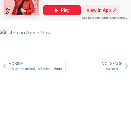
VORIGE
VOLGENDE
’t Sjoenste meidske achterop – Batteraof
Welkom…..