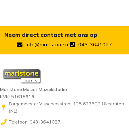
Neem direct contact met ons op
info@marlstone.nl
043-3641027
Marlstone Music | Muziekstudio
KVK: 51615916
Burgemeester Visschersstraat 135 6235EB Ulestraten
(NL)
Telefoon: 043-3641027