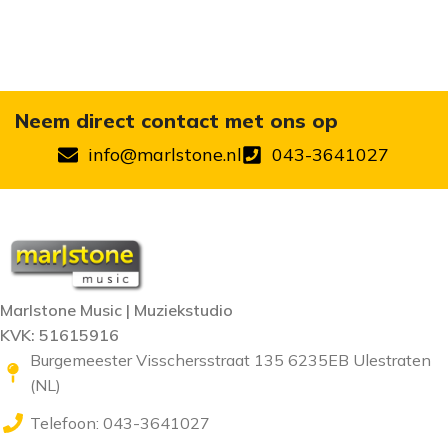
Neem direct contact met ons op
info@marlstone.nl
043-3641027
Marlstone Music | Muziekstudio
KVK: 51615916
Burgemeester Visschersstraat 135 6235EB Ulestraten
(NL)
Telefoon: 043-3641027