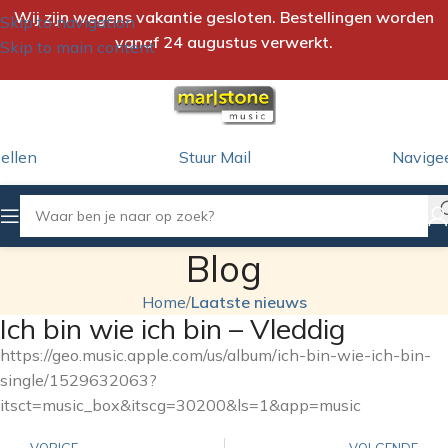
Wij zijn wegens vakantie gesloten. Bestellingen worden
Skip to navigation
vanaf 24 augustus verwerkt.
Skip to main content
ellen
Stuur Mail
Navige
Blog
Home
/
Laatste nieuws
Ich bin wie ich bin – Vleddig
https://geo.music.apple.com/us/album/ich-bin-wie-ich-bin-
single/1529632063?
itsct=music_box&itscg=30200&ls=1&app=music