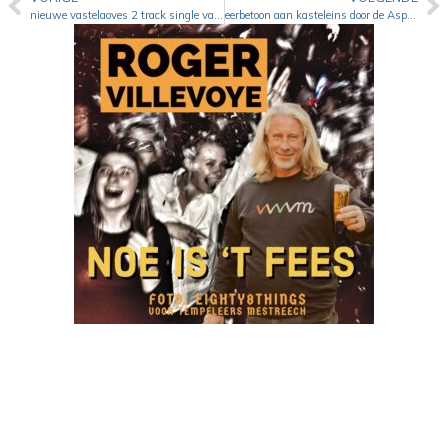
nieuwe vastelaoves 2 track single van La Bamba
eerbetoon aan kasteleins door de Aspergepiepers ( Mestreech)