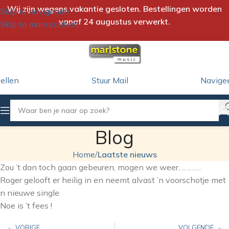
Wij zijn wegens vakantie gesloten. Bestellingen worden
Skip to navigation
vanaf 24 augustus verwerkt.
Skip to main content
ellen
Stuur Mail
Navige
Blog
Home
/
Laatste nieuws
Zou ’t dan toch gaan gebeuren, mogen we weer…………
Roger gelooft er heilig in en neemt alvast ’n voorschotje met
n nieuwe single
Noe is ’t fees !
VORIGE
VOLGENDE