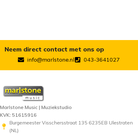
Neem direct contact met ons op
info@marlstone.nl
043-3641027
Marlstone Music | Muziekstudio
KVK: 51615916
Burgemeester Visschersstraat 135 6235EB Ulestraten
(NL)