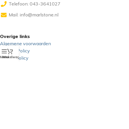
Telefoon: 043-3641027
Mail:
info@marlstone.nl
Overige links
Algemene voorwaarden
Privacy Policy
Menu
Winkelwagen
Cookie Policy
GDPR
Sociale media
Copyright 2025 - Marlstone Music | Powered by:
gyonfranssen.nl