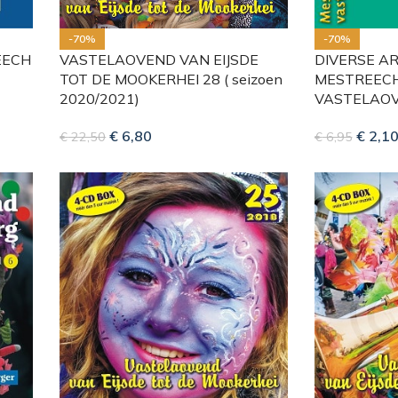
-70%
-70%
EECH
VASTELAOVEND VAN EIJSDE
DIVERSE AR
TOT DE MOOKERHEI 28 ( seizoen
MESTREEC
2020/2021)
VASTELAOV
€
6,80
€
2,1
€
22,50
€
6,95