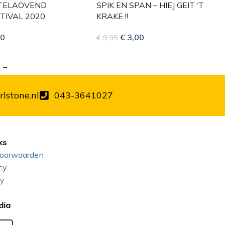
STELAOVEND
SPIK EN SPAN – HIEJ GEIT ‘T
TIVAL 2020
KRAKE !!
0
€
3,00
€
9,95
→
lstone.nl
043-3641027
ks
oorwaarden
cy
cy
dia