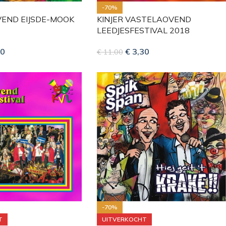
-70%
END EIJSDE-MOOK
KINJER VASTELAOVEND
LEEDJESFESTIVAL 2018
0
€
3,30
€
11,00
-70%
T
UITVERKOCHT