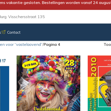
ens vakantie gesloten. Bestellingen worden vanaf 24 augus
urg. Visschersstraat 135
s
Contact
ten voor “vastelaovend”
/
Pagina 4
To