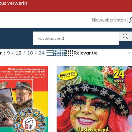
tus verwerkt.
Nieuwsberichten
on
9
12
18
24