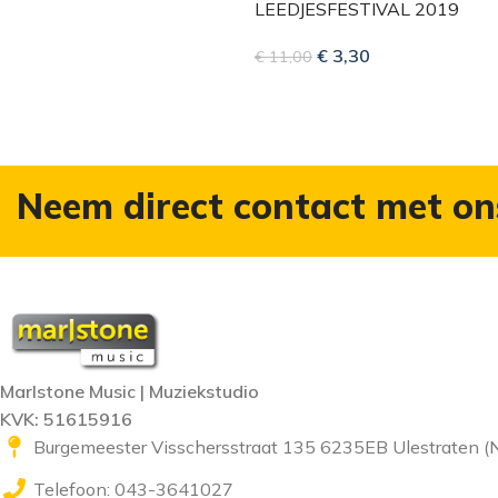
LEEDJESFESTIVAL 2019
€
3,30
€
11,00
Neem direct contact met on
Marlstone Music | Muziekstudio
KVK: 51615916
Burgemeester Visschersstraat 135 6235EB Ulestraten (
Telefoon: 043-3641027