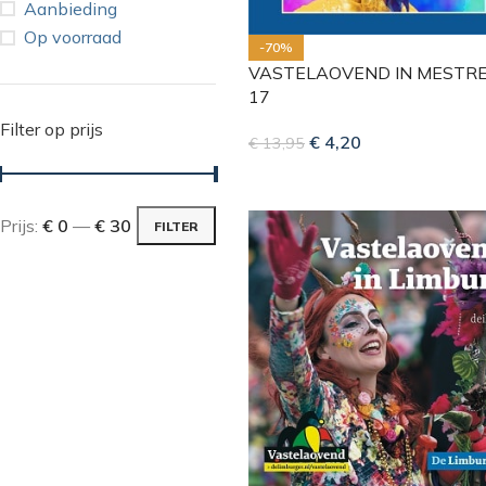
Aanbieding
Op voorraad
-70%
VASTELAOVEND IN MESTR
17
Filter op prijs
€
4,20
€
13,95
Prijs:
€ 0
—
€ 30
FILTER