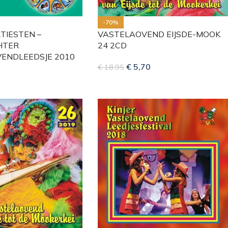
-70%
TIESTEN –
VASTELAOVEND EIJSDE-MOOK
HTER
24 2CD
ENDLEEDSJE 2010
€
5,70
€
18,95
0