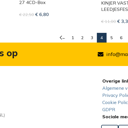
27 4CD-Box
KINJER VA
LEEDJESFES
€
6,80
€
22,50
€
3,3
€
11,00
←
1
2
3
4
5
6
s op
info@mar
Overige lin
Algemene v
Privacy Poli
Cookie Poli
GDPR
NL)
Sociale me