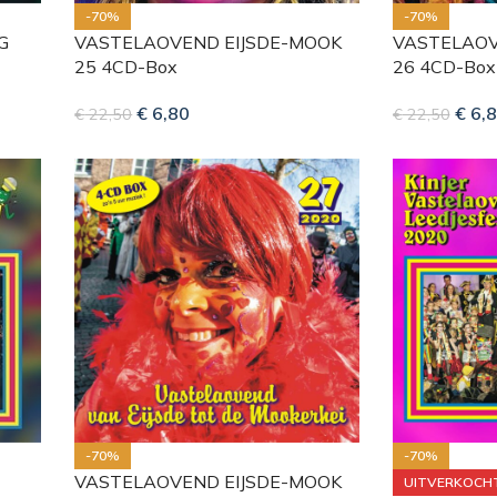
-70%
-70%
G
VASTELAOVEND EIJSDE-MOOK
VASTELAOV
25 4CD-Box
26 4CD-Box
€
6,80
€
6,8
€
22,50
€
22,50
-70%
-70%
VASTELAOVEND EIJSDE-MOOK
UITVERKOCH