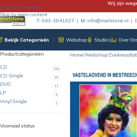
Wij zijn weg
Skip to navigation
Skip to main content
T:
043-3641027
|
M:
info@marlstone.nl
| B
Bekijk Categorieën
Webshop
Studio’s
Over On
Productcategorieën
Home
/
Webshop
/
Zoekresulta
CD
262
CD-Single
35
DVD
11
LP
8
Vinyl Single
1
Voorraad status