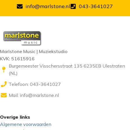
info@marlstone.nl
043-3641027
Marlstone Music | Muziekstudio
KVK: 51615916
Burgemeester Visschersstraat 135 6235EB Ulestraten
(NL)
Telefoon: 043-3641027
Mail:
info@marlstone.nl
Overige links
Algemene voorwaarden