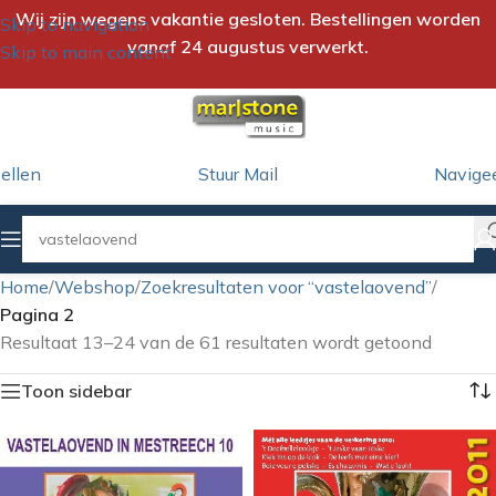
Wij zijn wegens vakantie gesloten. Bestellingen worden
Skip to navigation
vanaf 24 augustus verwerkt.
Skip to main content
ellen
Stuur Mail
Navige
Home
/
Webshop
/
Zoekresultaten voor “vastelaovend”
/
Pagina 2
Resultaat 13–24 van de 61 resultaten wordt getoond
Toon sidebar