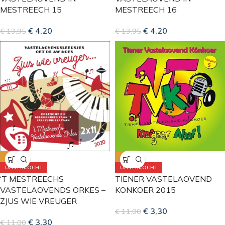
MESTREECH 15
MESTREECH 16
€
4,20
€
4,20
€
13,95
€
13,95
-70%
-70%
UITVERKOCHT
UITVERKOCHT
‘T MESTREECHS
TIENER VASTELAOVEND
VASTELAOVENDS ORKES –
KONKOER 2015
ZJUS WIE VREUGER
€
3,30
€
11,00
€
3,30
€
11,00