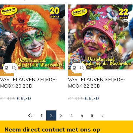
-70%
-70%
VASTELAOVEND EIJSDE-
VASTELAOVEND EIJSDE-
MOOK 20 2CD
MOOK 22 2CD
€
5,70
€
5,70
€
18,95
€
18,95
←
1
2
3
4
5
6
→
Neem direct contact met ons op